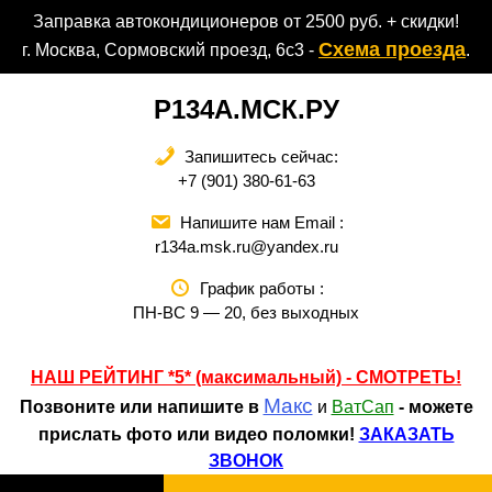
Перейти
Заправка автокондиционеров от 2500 руб. + скидки!
к
Схема проезда
г. Москва, Сормовский проезд, 6с3 -
.
содержимому
Р134А.МСК.РУ
Запишитесь сейчас:
+7 (901) 380-61-63
Напишите нам Email :
r134a.msk.ru@yandex.ru
График работы :
ПН-ВС 9 — 20, без выходных
НАШ РЕЙТИНГ *5* (максимальный) - СМОТРЕТЬ
!
Макс
Позвоните или напишите в
и
ВатСап
- можете
прислать фото или видео поломки!
ЗАКАЗАТЬ
ЗВОНОК