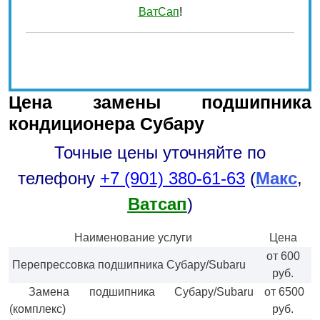
ВатСап
!
Оставьте
это поле
Цена замены подшипника
пустым.
кондиционера Субару
Точные цены уточняйте по
телефону
+7 (901) 380-61-63
(
Макс
,
Ватсап
)
Наименование услуги
Цена
от 600
Перепрессовка подшипника Субару/Subaru
руб.
Замена подшипника Субару/Subaru
от 6500
(комплекс)
руб.