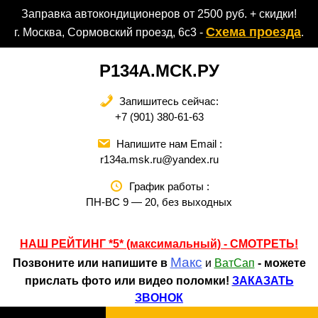
Перейти
Заправка автокондиционеров от 2500 руб. + скидки!
к
Схема проезда
г. Москва, Сормовский проезд, 6с3 -
.
содержимому
Р134А.МСК.РУ
Запишитесь сейчас:
+7 (901) 380-61-63
Напишите нам Email :
r134a.msk.ru@yandex.ru
График работы :
ПН-ВС 9 — 20, без выходных
НАШ РЕЙТИНГ *5* (максимальный) - СМОТРЕТЬ
!
Макс
Позвоните или напишите в
и
ВатСап
- можете
прислать фото или видео поломки!
ЗАКАЗАТЬ
ЗВОНОК