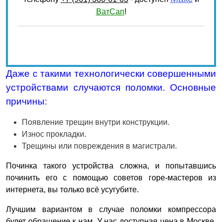
ВатСап
!
Оставьте
это поле
Даже с такими технологически совершенными
пустым.
устройствами случаются поломки. Основные
причины:
Появление трещин внутри конструкции.
Износ прокладки.
Трещины или повреждения в магистрали.
Починка такого устройства сложна, и попытавшись
починить его с помощью советов горе-мастеров из
интернета, вы только всё усугубите.
Лучшим вариантом в случае поломки компрессора
будет обращение к нам. У нас доступная цена в Москве.