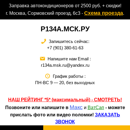
Перейти
Заправка автокондиционеров от 2500 руб. + скидки!
к
Схема проезда
г. Москва, Сормовский проезд, 6с3 -
.
содержимому
Р134А.МСК.РУ
Запишитесь сейчас:
+7 (901) 380-61-63
Напишите нам Email :
r134a.msk.ru@yandex.ru
График работы :
ПН-ВС 9 — 20, без выходных
НАШ РЕЙТИНГ *5* (максимальный) - СМОТРЕТЬ
!
Макс
Позвоните или напишите в
и
ВатСап
- можете
прислать фото или видео поломки!
ЗАКАЗАТЬ
ЗВОНОК