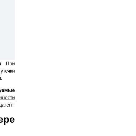
я. При
утечки
.
зуемые
чности
агент.
ере