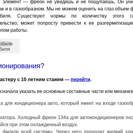
е элемент — фреон не увидишь и не пощупаешь. Он уни
так и в газообразном. Мы не можем оценить на глаз объем
обиля. Существуют нормы по количеству этого г
льство, может попросту привести к ее разгерметизаци
ипом работы.
биля
ционирования?
астеру с 10 летним стажем —
перейти
.
о сначала указать ее основные составные части или механи
а для кондиционера авто, который имеет на входе газооб
диатора. Холодный фреон 134а для автокондиционеров пос
ийся при этом охлажденный воздух.
 фильтр всей системы. Через него проходит жидкий хла