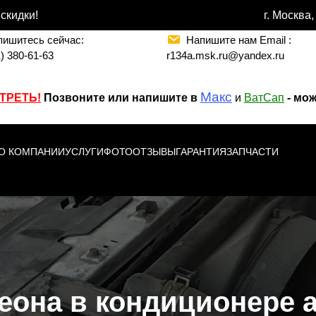
скидки!
г. Москва
пишитесь сейчас:
Напишите нам Email :
) 380-61-63
r134a.msk.ru@yandex.ru
Макс
ОТРЕТЬ
!
Позвоните или напишите в
и
ВатСап
- мо
О КОМПАНИИ
УСЛУГИ
ФОТО
ОТЗЫВЫ
ГАРАНТИЯ
ЗАПЧАСТИ
еона в кондиционере 