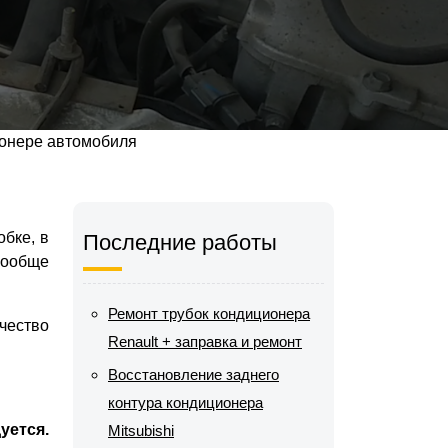
онере автомобиля
обке, в
Последние работы
вообще
Ремонт трубок кондиционера
чество
Renault + заправка и ремонт
Восстановление заднего
контура кондиционера
уется.
Mitsubishi