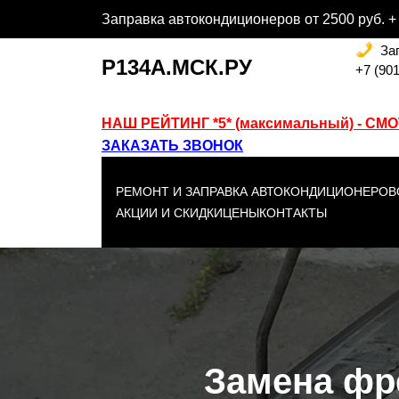
Перейти
Заправка автокондиционеров от 2500 руб. + 
к
За
содержимому
Р134А.МСК.РУ
+7 (901
НАШ РЕЙТИНГ *5* (максимальный) - СМ
ЗАКАЗАТЬ ЗВОНОК
РЕМОНТ И ЗАПРАВКА АВТОКОНДИЦИОНЕРОВ
АКЦИИ И СКИДКИ
ЦЕНЫ
КОНТАКТЫ
Замена фр