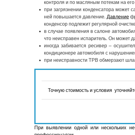
контроля и по масляным потекам на его
при загрязнении конденсатора может с
ней повышается давление.
Давление
фр
конденсор подлежит регулярной очистк
в случае появления в салоне автомобил
что неисправен испаритель. Он может да
иногда забивается ресивер – осушите
кондиционере автомобиля с нарушением
при неисправности ТРВ обмерзают шлан
Точную стоимость и условия уточняй
Оставьте
это поле
При выявлении одной или нескольких не
пустым.
профессионалам.