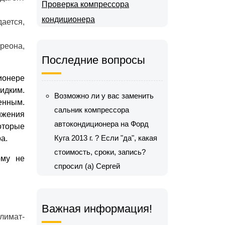
Проверка компрессора
кондиционера
дается,
реона,
Последние вопросы
ионере
жидким.
Возможно ли у вас заменить
денным.
сальник компрессора
вижения
автокондиционера на Форд
оторые
Куга 2013 г. ? Если "да", какая
а.
стоимость, сроки, запись?
ому не
спросил (а) Сергей
Важная информация!
лимат-