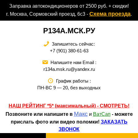
Перейти
Заправка автокондиционеров от 2500 руб. + скидки!
к
Схема проезда
г. Москва, Сормовский проезд, 6с3 -
.
содержимому
Р134А.МСК.РУ
Запишитесь сейчас:
+7 (901) 380-61-63
Напишите нам Email :
r134a.msk.ru@yandex.ru
График работы :
ПН-ВС 9 — 20, без выходных
НАШ РЕЙТИНГ *5* (максимальный) - СМОТРЕТЬ
!
Макс
Позвоните или напишите в
и
ВатСап
- можете
прислать фото или видео поломки!
ЗАКАЗАТЬ
ЗВОНОК