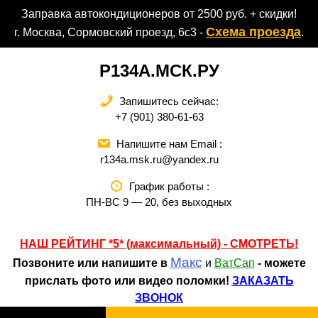
Перейти
Заправка автокондиционеров от 2500 руб. + скидки!
к
Схема проезда
г. Москва, Сормовский проезд, 6с3 -
.
содержимому
Р134А.МСК.РУ
Запишитесь сейчас:
+7 (901) 380-61-63
Напишите нам Email :
r134a.msk.ru@yandex.ru
График работы :
ПН-ВС 9 — 20, без выходных
НАШ РЕЙТИНГ *5* (максимальный) - СМОТРЕТЬ
!
Макс
Позвоните или напишите в
и
ВатСап
- можете
прислать фото или видео поломки!
ЗАКАЗАТЬ
ЗВОНОК